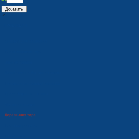
-->
ПРОДУКЦИЯ
Сидения для стадионов
Пластмассовая тара
Зимние товары
Хозяйственно-бытовые товары
Пенополистирольная упаковка
Пресс-формы и штампы
Металлоизделия
Деревянная тара
Газонная решетка
Прайс-лист