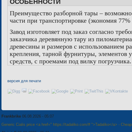
ОСОБЕННОСТИ
Преимущество разборной тары – возможнос
части при транспортировке (экономия 77% 
Завод изготовляет под заказ согласно треб
заказчика деревянную тару из пиломатери
древесины и размеров с использованием р
крепления, тарной фурнитуры, элементов 
средств, с проемами под вилку погрузчика.
версия для печати
Frankbrike
06.08.2026 - 05:07
Generic Cialis price <a href=" https://tadaliko.com/# ">Tadaliko</a> - Cheap