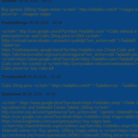
AlvinteF
06.08.2026 - 05:01
Buy generic 100mg Viagra online <a href=" http://sildoliko.com/# ">Viagra on
price</a> - cheapest viagra
FreddieMinge
06.08.2026 - 04:04
<a href=" http://cse.google.sm/url?q=https://tadaliko.com ">Cialis without a 
prescription</a> and Cialis 20mg price in USA <a href="
https://virtualchemicalsales.ca/user/rccyadrdpl/?um_action=edit ">Tadalafil
Tablet</a>
https://toolbarqueries.google.be/url?q=http://tadaliko.com Cheap Cialis and
https://allchoicesmatter.org/user/cskmvqgozw/?um_action=edit Tadalafil pri
<a href=https://www.google.cd/url?sa=t&url=https://tadaliko.com>Tadalafil p
Cialis over the counter or <a href=http://jonnywalker.net/user/owmwpdwivs/
Cialis price</a> buy cialis pill
TimothyStoff
06.08.2026 - 02:59
Cialis 20mg price <a href=" https://tadaliko.com/# ">Tadaliko</a> - Tadaliko
Dustinned
06.08.2026 - 02:40
<a href=" https://www.google.bt/url?sa=t&url=https://sildoliko.shop ">Order 
mg online</a> and Sildenafil Citrate Tablets 100mg <a href="
http://ussher.org.uk/user/hppdwaxrxj/?um_action=edit ">generic sildenafil</
https://cse.google.com.pk/url?sa=t&url=https://sildoliko.shop Viagra tablet o
https://shockingbritain.com/user/prhnyaybsc/ buy viagra here
<a href=http://aanorthflorida.org/es/redirect.asp?url=http://sildoliko.shop>C
Sildenafil online</a> Buy generic 100mg Viagra online or <a href=https://cyl-
sp.com/home.php?mod=space&uid=160981>Sildenafil 100mg price</a> buy 