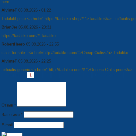
here
AlvinteF
06.08.2026 - 01:22
Tadalafil price <a href=" https://tadaliko.shop/# ">Tadaliko</a> - п»їcialis ge
BrianJer
05.08.2026 - 23:31
https://tadaliko.com/# Tadaliko
RobertHeero
05.08.2026 - 22:55
cialis for sale - <a href=http://tadaliko.com/#>Cheap Cialis</a> Tadaliko
AlvinteF
05.08.2026 - 22:25
п»їcialis generic <a href=" http://tadaliko.com/# ">Generic Cialis price</a> -
Страницы:
1
2
3
4
5
6
7
8
Следующая »
Отзыв *
Ваше имя *
E-mail