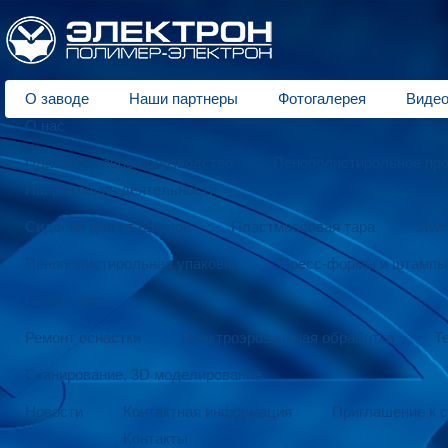
О заводе
Наши партнеры
Фотогалерея
Видео
О нас
Пластмассовое производство
Пенополистирольное пр
Направления деятельности
Сидения для стадионов
Пластмассовая тара
Зимн
Пенополистирольная упаковка
Пресс-формы и штампы
Прайс-лист
Ремонт оснастки
Электроэрозионная обработка
Т
Сканирование, 3D моделирование
Новости
Контактная информация
Приглашение к 
Контакты