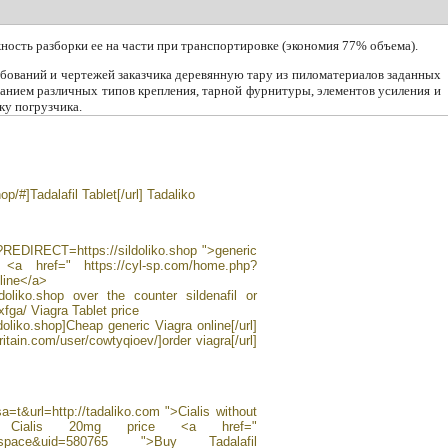
ость разборки ее на части при транспортировке (экономия 77% объема).
ребований и чертежей заказчика деревянную тару из пиломатериалов заданных
ванием различных типов крепления, тарной фурнитуры, элементов усиления и
ку погрузчика.
op/#]Tadalafil Tablet[/url] Tadaliko
i?REDIRECT=https://sildoliko.shop ">generic
 <a href=" https://cyl-sp.com/home.php?
line</a>
ildoliko.shop over the counter sildenafil or
xfga/ Viagra Tablet price
ldoliko.shop]Cheap generic Viagra online[/url]
itain.com/user/cowtyqioev/]order viagra[/url]
a=t&url=http://tadaliko.com ">Cialis without
r Cialis 20mg price <a href="
mod=space&uid=580765 ">Buy Tadalafil