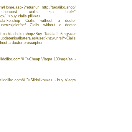
m/Home.aspx?returnurl=http://tadaliko.shop/
 cheapest cialis <a href="
odx/ ">buy cialis pill</a>
url=tadaliko.shop Cialis without a doctor
e/user/zxjalatfpc/ Cialis without a doctor
=https://tadaliko.shop>Buy Tadalafil 5mg</a>
ubdetenisalbatera.es/user/xnzwurjrsl/>Cialis
hout a doctor prescription
/sildoliko.com/# ">Cheap Viagra 100mg</a> -
sildoliko.com/# ">Sildoliko</a> - buy Viagra