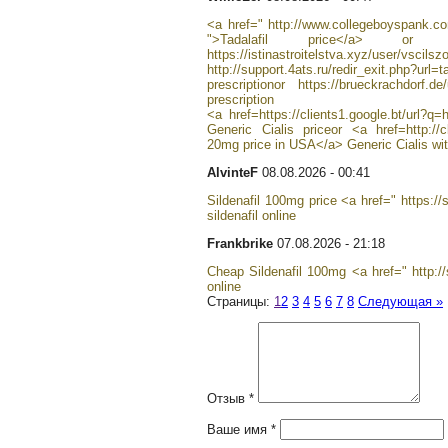
<a href=" http://www.collegeboyspank.co
">Tadalafil price</a> or
https://istinastroitelstva.xyz/user/vscilsz
http://support.4ats.ru/redir_exit.php?
prescriptionor https://brueckrachdorf.d
prescription
<a href=https://clients1.google.bt/url?q
Generic Cialis priceor <a href=http://cl
20mg price in USA</a> Generic Cialis wit
AlvinteF
08.08.2026 - 00:41
Sildenafil 100mg price <a href=" https:/
sildenafil online
Frankbrike
07.08.2026 - 21:18
Cheap Sildenafil 100mg <a href=" http://
online
Страницы:
1
2
3
4
5
6
7
8
Следующая »
Отзыв *
Ваше имя *