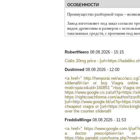
ОСОБЕННОСТИ
Преимущество разборной тары – возможн
Завод изготовляет под заказ согласно т
видов древесины и размеров с использо
такелажных средств, с проемами под вил
RobertHeero
08.08.2026 - 15:15
Cialis 20mg price - [url=https://tadaliko.sh
Dustinned
08.08.2026 - 12:00
<a href=" http://henporai.net/acc/acc.cg
sildenafil</a> or buy Viagra online
mod=space&uid=160851 ">buy Viagra on
https://www.google.co.za/url?q=https://s
https://rightcoachforme.com/author/tzovfl
[url=http://www.google.bt/url?q=https://si
cheapest viagra or [url=https://shockingbr
over the counter sildenafil
FreddieMinge
08.08.2026 - 11:53
<a href=" https://www.google.com.tj/url?s
a doctor prescription</a> o
https://bbs.panabit.com/home.php?