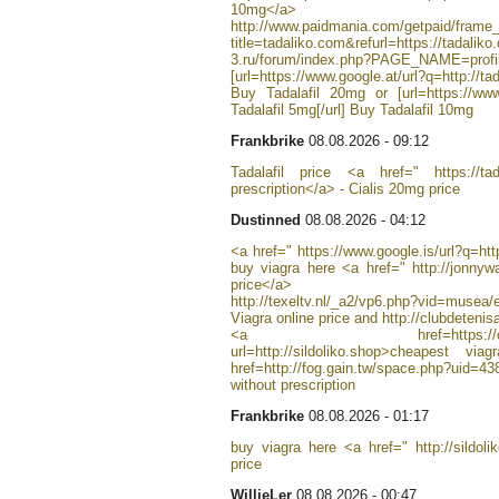
10mg</a>
http://www.paidmania.com/getpaid/frame
title=tadaliko.com&refurl=https://tadali
3.ru/forum/index.php?PAGE_NAME=profile
[url=https://www.google.at/url?q=http://
Buy Tadalafil 20mg or [url=https://www
Tadalafil 5mg[/url] Buy Tadalafil 10mg
Frankbrike
08.08.2026 - 09:12
Tadalafil price <a href=" https://ta
prescription</a> - Cialis 20mg price
Dustinned
08.08.2026 - 04:12
<a href=" https://www.google.is/url?q=htt
buy viagra here <a href=" http://jonnywa
price</a>
http://texeltv.nl/_a2/vp6.php?vid=musea/
Viagra online price and http://clubdetenisa
<a href=https://community.su
url=http://sildoliko.shop>cheapest 
href=http://fog.gain.tw/space.php?uid=
without prescription
Frankbrike
08.08.2026 - 01:17
buy viagra here <a href=" http://sildoli
price
WillieLer
08.08.2026 - 00:47