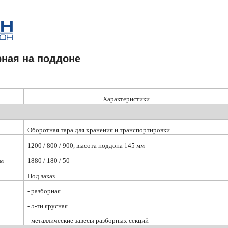
рная на поддоне
Характеристики
Оборотная тара для хранения и транспортировки
1200 / 800 / 900, высота поддона 145 мм
мм
1880 / 180 / 50
Под заказ
- разборная
- 5-ти ярусная
- металлические завесы разборных секций