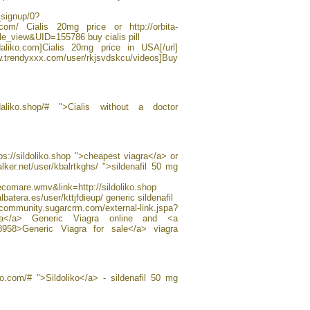
_signup/0?
ko.com/ Cialis 20mg price or http://orbita-
_view&UID=155786 buy cialis pill
tadaliko.com]Cialis 20mg price in USA[/url]
.trendyxxx.com/user/rkjsvdskcu/videos]Buy
daliko.shop/# ">Cialis without a doctor
ps://sildoliko.shop ">cheapest viagra</a> or
lker.net/user/kbalrtkghs/ ">sildenafil 50 mg
ecomare.wmv&link=http://sildoliko.shop
lbatera.es/user/kttjfdieup/ generic sildenafil
garcrm.com/external-link.jspa?
viagra</a> Generic Viagra online and <a
438958>Generic Viagra for sale</a> viagra
ko.com/# ">Sildoliko</a> - sildenafil 50 mg