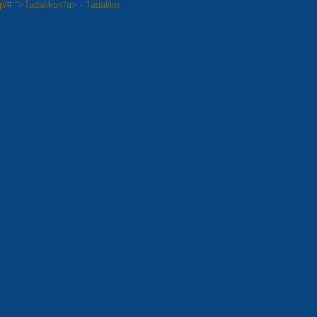
op/# ">Tadaliko</a> - Tadaliko
8
Следующая »