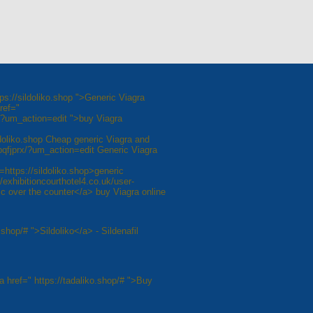
ps://sildoliko.shop ">Generic Viagra
ref="
/?um_action=edit ">buy Viagra
ldoliko.shop Cheap generic Viagra and
bbqfjprx/?um_action=edit Generic Viagra
https://sildoliko.shop>generic
/exhibitioncourthotel4.co.uk/user-
c over the counter</a> buy Viagra online
.shop/# ">Sildoliko</a> - Sildenafil
<a href=" https://tadaliko.shop/# ">Buy