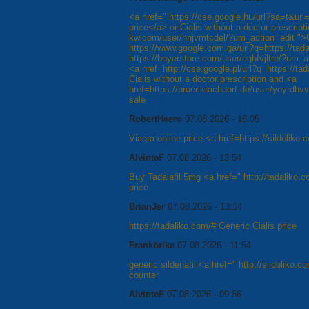
<a href=" https://cse.google.hu/url?sa=t&url=
price</a> or Cialis without a doctor prescripti
kw.com/user/hnjvmtcdel/?um_action=edit ">G
https://www.google.com.qa/url?q=https://tada
https://boyerstore.com/user/eghfvjltre/?um_ac
<a href=http://cse.google.pl/url?q=https://t
Cialis without a doctor prescription and <a
href=https://brueckrachdorf.de/user/yoyrdhvvf
sale
RobertHeero
07.08.2026 - 16:05
Viagra online price <a href=https://sildoliko
AlvinteF
07.08.2026 - 13:54
Buy Tadalafil 5mg <a href=" http://tadaliko.c
price
BrianJer
07.08.2026 - 13:14
https://tadaliko.com/# Generic Cialis price
Frankbrike
07.08.2026 - 11:54
generic sildenafil <a href=" http://sildoliko.
counter
AlvinteF
07.08.2026 - 09:56