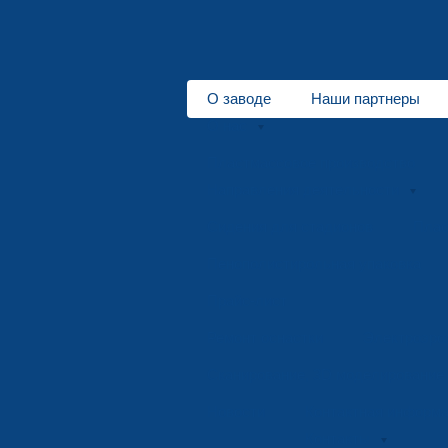
О заводе
Наши партнеры
О нас
Пластмассовое производство
Направления деятельности
Сидения для стадионов
Плас
Пенополистирольная упаковка
Прайс-лист
Ремонт оснастки
Электроэро
Сканирование, 3D моделирование
Новости
Контактная информ
Контакты