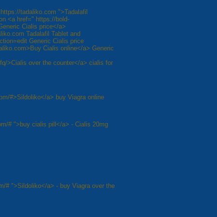
https://tadaliko.com ">Tadalafil
on <a href=" https://bold-
eneric Cialis price</a>
liko.com Tadalafil Tablet and
tion=edit Generic Cialis price
adaliko.com>Buy Cialis online</a> Generic
q/>Cialis over the counter</a> cialis for
.com/#>Sildoliko</a> buy Viagra online
om/# ">buy cialis pill</a> - Cialis 20mg
com/# ">Sildoliko</a> - buy Viagra over the