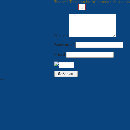
Tadalafil Tablet <a href=" https://tadaliko.sh
Страницы:
1
2
3
4
5
6
7
Отзыв *
Ваше имя *
E-mail
-->