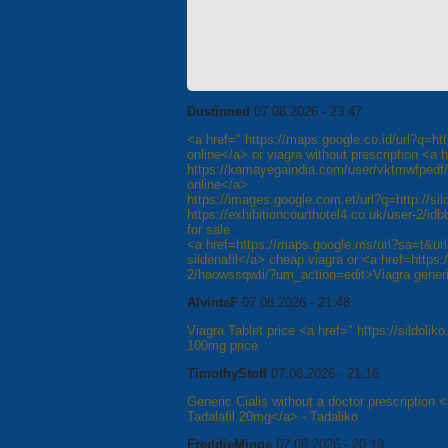
Dustinned
07.08.2026 - 23:47
<a href=" https://maps.google.co.id/url?q=htt
online</a> or viagra without prescription <a h
https://kamayegaindia.com/user/vktmwfpedf
online</a>
https://images.google.com.et/url?q=http://si
https://exhibitioncourthotel4.co.uk/user-2/id
for sale
<a href=https://maps.google.ms/url?sa=t&url=
sildenafil</a> cheap viagra or <a href=https:/
2/haowssqwti/?um_action=edit>Viagra generi
AlvinteF
07.08.2026 - 21:48
Viagra Tablet price <a href=" https://sildoliko
100mg price
TimothyStoff
07.08.2026 - 21:16
Generic Cialis without a doctor prescription 
Tadalafil 20mg</a> - Tadaliko
FreddieMinge
07.08.2026 - 20:19