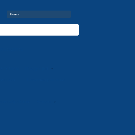
оизводство
е товары
Продукция
ая тара
Газонная решетка
кая обработка
Услуги