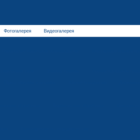
Фотогалерея
Видеогалерея
Пенополистирольное производство
Инструментальное пр
тмассовая тара
Зимние товары
Хозяйственно-бытовы
Пресс-формы и штампы
Металлоизделия
Деревянн
зионная обработка
Термическая обработка
Механичес
ация
Приглашение к сотрудничеству