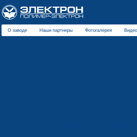
О заводе
Наши партнеры
Фотогалерея
Видео
О нас
Пластмассовое производство
Пенополистирольное пр
Направления деятельности
Сидения для стадионов
Пластмассовая тара
Зимн
Пенополистирольная упаковка
Пресс-формы и штампы
Прайс-лист
Ремонт оснастки
Электроэрозионная обработка
Т
Сканирование, 3D моделирование
Новости
Контактная информация
Приглашение к 
Контакты