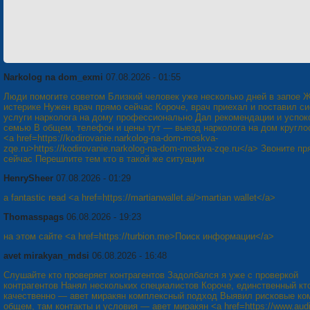
Narkolog na dom_exmi
07.08.2026 - 01:55
Люди помогите советом Близкий человек уже несколько дней в запое 
истерике Нужен врач прямо сейчас Короче, врач приехал и поставил с
услуги нарколога на дому профессионально Дал рекомендации и успок
семью В общем, телефон и цены тут — выезд нарколога на дом кругло
<a href=https://kodirovanie.narkolog-na-dom-moskva-
zqe.ru>https://kodirovanie.narkolog-na-dom-moskva-zqe.ru</a> Звоните п
сейчас Перешлите тем кто в такой же ситуации
HenrySheer
07.08.2026 - 01:29
a fantastic read <a href=https://martianwallet.ai/>martian wallet</a>
Thomasspags
06.08.2026 - 19:23
на этом сайте <a href=https://turbion.me>Поиск информации</a>
avet mirakyan_mdsi
06.08.2026 - 16:48
Слушайте кто проверяет контрагентов Задолбался я уже с проверкой
контрагентов Нанял нескольких специалистов Короче, единственный кт
качественно — авет миракян комплексный подход Выявил рисковые ко
общем, там контакты и условия — авет миракян <a href=https://www.audi