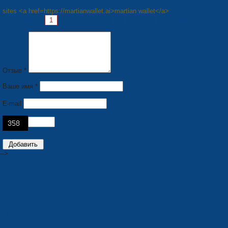
sites <a href=https://martianwallet.ai>martian wallet</a>
Страницы:
1
2
3
4
5
6
7
8
Следующая »
Отзыв *
Ваше имя *
E-mail
-->
ПРОДУКЦИЯ
Сидения для стадионов
Пластмассовая тара