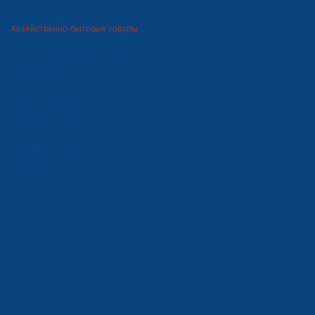
Зимние товары
Хозяйственно-бытовые товары
Пенополистирольная упаковка
Пресс-формы и штампы
Металлоизделия
Деревянная тара
Газонная решетка
Прайс-лист