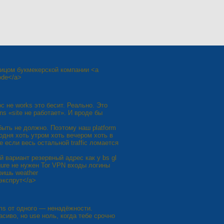
ицом букмекерской компании <a
ode</a>
с не works это бесит. Реально. Это
rns «site не работает». И вроде бы
 быть не должно. Поэтому наш platform
годня хоть утром хоть вечером хоть в
 если весь остальной traffic ломается
й вариант резервный адрес как у bs gl
gure не нужен Tor VPN входы логины
тришь weather
лэкспрут</a>
ems от одного — ненадёжности.
асиво, но use ноль, когда тебе срочно