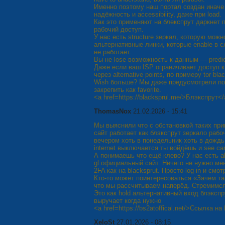
Именно поэтому наш портал создан иначе —
надёжность и accessibility, даже при load.
Как это применяют на блекспрут даркнет
рабочий доступ.
У нас есть structure зеркал, которую мож
альтернативные линки, которые enable в 
не работает.
Вы не lose возможность к данным — predic
Даже если ваш ISP ограничивает доступ 
через alternative points, по примеру tor blac
Wish больше? Мы даже предусмотрели non
закрепить как favorite.
<a href=https://blacksprul.me/>Блэкспрут<
ThomasNox
21.02.2026 - 15:41
Мы выяснили что с обстановкой таких пр
сайт работает как блэкспрут зеркало рабо
вечером хоть в понедельник хоть в дождь
internet выключается ты войдёшь и see car
А понимаешь что ещё клево? У нас есть al
gl официальный сайт. Ничего не нужно ме
2FA как на blacksprut. Просто log in и смот
Кто-то может поинтересоваться «Зачем таки
что мы рассчитываем наперёд. Стремимся
Это как hold альтернативный вход блэкспр
выручает когда нужно
<a href=https://bs2atoffical.net/>Ссылка н
XeloSt
27.01.2026 - 08:15