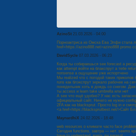
AzinoSt
21.03.2026 - 04:00
Порноактриса из Омска Ева Элфи стала л
href=https://azino888.net>azino888 promo c
DavidSycle
07.03.2026 - 06:23
Когда ты собираешься see forecast а ресур
как attempt войти на блакспрут а тебе retu
nonsense а ощущение уже испортчено
Мы realized что с погодой таких приколов
runs как блэкспрут зеркало рабочее на се
понедельник хоть в дождь со снегом. Даже
ты access и learn take umbrella или нет
А see что ещё удобно? У нас есть запасно
официальный сайт. Ничего не нужно confi
2FA как на blacksprut. Просто log in и смо
<a href=https://blacksprutbest.net/>Сайт Б
MaynardhiX
24.02.2026 - 18:48
web resources о климате часто face probl
Сегодня functions, завтра — нет. seems кр
have to understand, взять ли parasol.