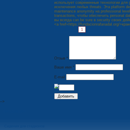
использует современные технологии для 
исключения любых threats. Эта platform d
maintenance anonymity на professional lev
transactions, чтобы обеспечить personal d
вы всегда can be sure в security своих де
<a href=https://fundacionrafanadal.org/>кра
Страницы:
1
2
3
4
5
6
7
Отзыв *
Ваше имя *
E-mail
-->
ПРОДУКЦИЯ
Сидения для стадионов