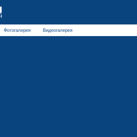
Фотогалерея
Видеогалерея
Пенополистирольное производство
Инструментальное пр
тмассовая тара
Зимние товары
Хозяйственно-бытовы
Пресс-формы и штампы
Металлоизделия
Деревянн
зионная обработка
Термическая обработка
Механичес
ация
Приглашение к сотрудничеству