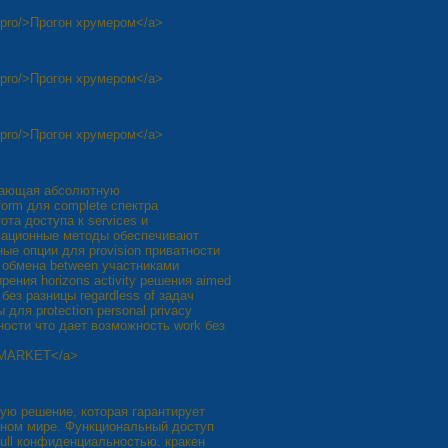
o.pro/>Прогон хрумером</a>
o.pro/>Прогон хрумером</a>
o.pro/>Прогон хрумером</a>
ивающая абсолютную
form для complete спектра
ота доступа к services и
новационные методы обеспечивают
ые опции для provision приватности
m обмена between участниками
ирения horizons activity решения aimed
без разницы regardless of задач
 для protection personal privacy
ности что дает возможность work без
N MARKET</a>
ую решение, которая гарантирует
альном мире. Функциональный доступ
 full конфиденциальностью. кракен