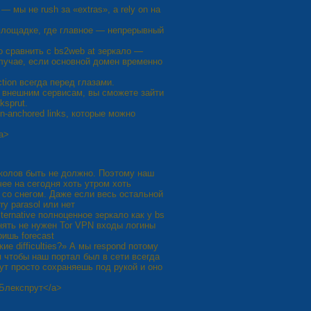
 мы не rush за «extras», а rely on на
 площадке, где главное — непрерывный
но сравнить с bs2web at зеркало —
случае, если основной домен временно
tion всегда перед глазами.
к внешним сервисам, вы сможете зайти
ksprut.
-anchored links, которые можно
/a>
иколов быть не должно. Поэтому наш
чее на сегодня хоть утром хоть
 со снегом. Даже если весь остальной
ry parasol или нет
ternative полноценное зеркало как у bs
нять не нужен Tor VPN входы логины
ришь forecast
е difficulties?» А мы respond потому
 чтобы наш портал был в сети всегда
ут просто сохраняешь под рукой и оно
а Блекспрут</a>