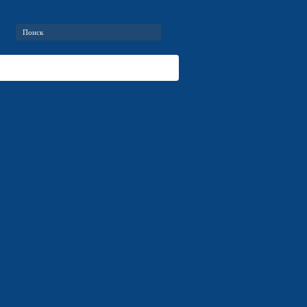
оизводство
е товары
Продукция
ая тара
Газонная решетка
кая обработка
Услуги