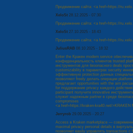
Продвижение сайта: <a href=https://ru.xel
XeloSt
28.12.2025 - 07:30
Продвижение сайта: <a href=https://ru.xel
XeloSt
27.10.2025 - 18:43
Продвижение сайта: <a href=https://ru.xel
JuliusRAB
08.10.2025 - 18:32
Enter the Кракен modern service обеспеч
конфиденциальность клиентов trusted plat
инструментов для безопасного deals прост
customizability в параметрах security ин
эффективную protection данных специальн
позволяют freely делать операции platfor
предлагает opportunities with the aim расш
for поддержание privacy каждого действия 
participant получите innovative инструменты
служит надежным partner в среде безопас
compromises
<a href=https://kraken-kra40.net/>KRAKE
Jerryrob
29.09.2025 - 20:27
Access в Kraken marketplace — современн
maximal privacy personal details в вирту
позволяет easily управлять transactions с