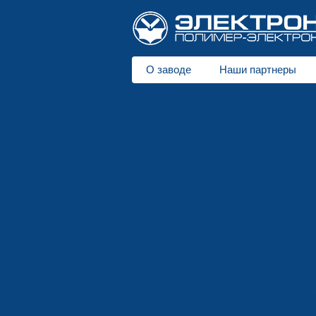
О заводе
Наши партнеры
О нас
Пластмассовое производство
Направления деятельности
Сидения для стадионов
Плас
Пенополистирольная упаковка
Прайс-лист
Ремонт оснастки
Электроэро
Сканирование, 3D моделирование
Новости
Контактная информ
Контакты