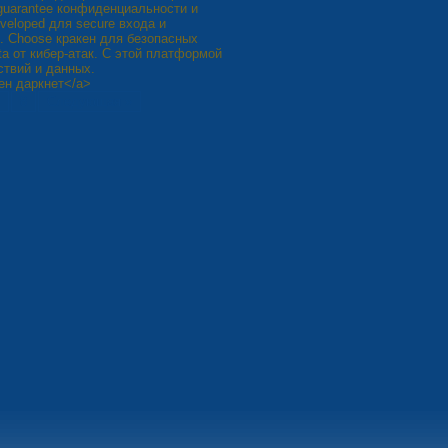
guarantee конфиденциальности и
eveloped для secure входа и
el. Choose кракен для безопасных
ata от кибер-атак. С этой платформой
йствий и данных.
кен даркнет</a>
8
Следующая »