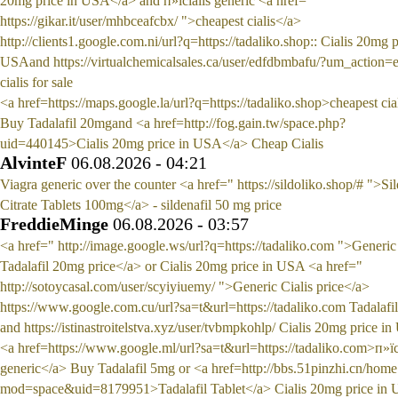
20mg price in USA</a> and п»їcialis generic <a href="
https://gikar.it/user/mhbceafcbx/ ">cheapest cialis</a>
http://clients1.google.com.ni/url?q=https://tadaliko.shop:: Cialis 20mg p
USAand https://virtualchemicalsales.ca/user/edfdbmbafu/?um_action=e
cialis for sale
<a href=https://maps.google.la/url?q=https://tadaliko.shop>cheapest cia
Buy Tadalafil 20mgand <a href=http://fog.gain.tw/space.php?
uid=440145>Cialis 20mg price in USA</a> Cheap Cialis
AlvinteF
06.08.2026 - 04:21
Viagra generic over the counter <a href=" https://sildoliko.shop/# ">Sil
Citrate Tablets 100mg</a> - sildenafil 50 mg price
FreddieMinge
06.08.2026 - 03:57
<a href=" http://image.google.ws/url?q=https://tadaliko.com ">Generic
Tadalafil 20mg price</a> or Cialis 20mg price in USA <a href="
http://sotoycasal.com/user/scyiyiuemy/ ">Generic Cialis price</a>
https://www.google.com.cu/url?sa=t&url=https://tadaliko.com Tadalafil
and https://istinastroitelstva.xyz/user/tvbmpkohlp/ Cialis 20mg price i
<a href=https://www.google.ml/url?sa=t&url=https://tadaliko.com>п»їc
generic</a> Buy Tadalafil 5mg or <a href=http://bbs.51pinzhi.cn/hom
mod=space&uid=8179951>Tadalafil Tablet</a> Cialis 20mg price in