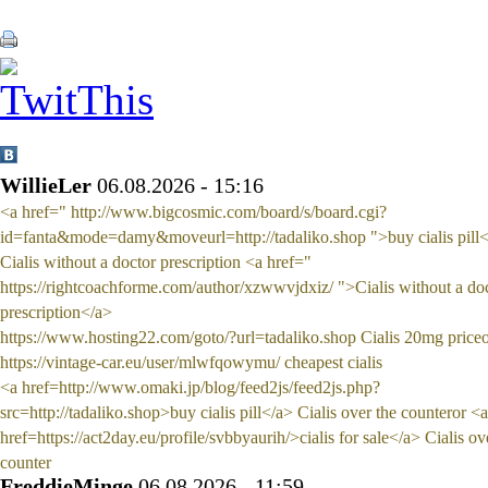
WillieLer
06.08.2026 - 15:16
<a href=" http://www.bigcosmic.com/board/s/board.cgi?
id=fanta&mode=damy&moveurl=http://tadaliko.shop ">buy cialis pill
Cialis without a doctor prescription <a href="
https://rightcoachforme.com/author/xzwwvjdxiz/ ">Cialis without a do
prescription</a>
https://www.hosting22.com/goto/?url=tadaliko.shop Cialis 20mg price
https://vintage-car.eu/user/mlwfqowymu/ cheapest cialis
<a href=http://www.omaki.jp/blog/feed2js/feed2js.php?
src=http://tadaliko.shop>buy cialis pill</a> Cialis over the counteror <a
href=https://act2day.eu/profile/svbbyaurih/>cialis for sale</a> Cialis ov
counter
FreddieMinge
06.08.2026 - 11:59