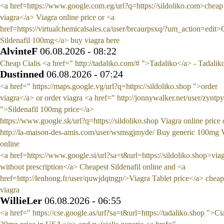
<a href=https://www.google.com.eg/url?q=https://sildoliko.com>cheap
viagra</a> Viagra online price or <a
href=https://virtualchemicalsales.ca/user/brcaurpsxq/?um_action=edit
Sildenafil 100mg</a> buy viagra here
AlvinteF
06.08.2026 - 08:22
Cheap Cialis <a href=" http://tadaliko.com/# ">Tadaliko</a> - Tadalik
Dustinned
06.08.2026 - 07:24
<a href=" https://maps.google.vg/url?q=https://sildoliko.shop ">order
viagra</a> or order viagra <a href=" http://jonnywalker.net/user/zyntp
">Sildenafil 100mg price</a>
https://www.google.sk/url?q=https://sildoliko.shop Viagra online price 
http://la-maison-des-amis.com/user/wsmsgjmyde/ Buy generic 100mg 
online
<a href=https://www.google.si/url?sa=t&url=https://sildoliko.shop>via
without prescription</a> Cheapest Sildenafil online and <a
href=http://lenhong.fr/user/quwjdqtngp/>Viagra Tablet price</a> cheap
viagra
WillieLer
06.08.2026 - 06:55
<a href=" https://cse.google.as/url?sa=t&url=https://tadaliko.shop ">Cia