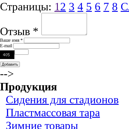
Страницы:
1
2
3
4
5
6
7
8
С
Отзыв *
Ваше имя *
E-mail
-->
Продукция
Сидения для стадионов
Пластмассовая тара
Зимние товары