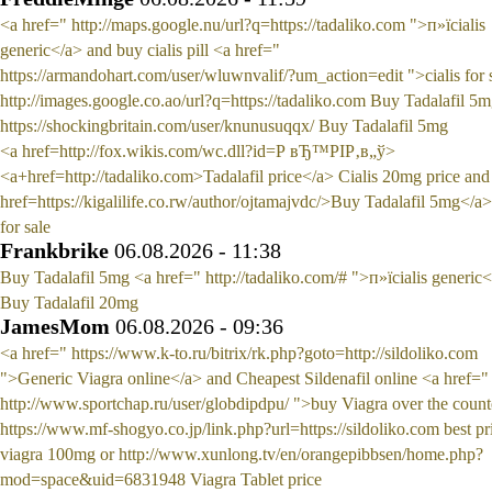
<a href=" http://maps.google.nu/url?q=https://tadaliko.com ">п»їcialis
generic</a> and buy cialis pill <a href="
https://armandohart.com/user/wluwnvalif/?um_action=edit ">cialis for 
http://images.google.co.ao/url?q=https://tadaliko.com Buy Tadalafil 5
https://shockingbritain.com/user/knunusuqqx/ Buy Tadalafil 5mg
<a href=http://fox.wikis.com/wc.dll?id=Р вЂ™РІР‚в„ў>
<a+href=http://tadaliko.com>Tadalafil price</a> Cialis 20mg price and
href=https://kigalilife.co.rw/author/ojtamajvdc/>Buy Tadalafil 5mg</a> 
for sale
Frankbrike
06.08.2026 - 11:38
Buy Tadalafil 5mg <a href=" http://tadaliko.com/# ">п»їcialis generic<
Buy Tadalafil 20mg
JamesMom
06.08.2026 - 09:36
<a href=" https://www.k-to.ru/bitrix/rk.php?goto=http://sildoliko.com
">Generic Viagra online</a> and Cheapest Sildenafil online <a href="
http://www.sportchap.ru/user/globdipdpu/ ">buy Viagra over the coun
https://www.mf-shogyo.co.jp/link.php?url=https://sildoliko.com best pr
viagra 100mg or http://www.xunlong.tv/en/orangepibbsen/home.php?
mod=space&uid=6831948 Viagra Tablet price